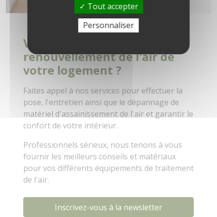
Tout accepter
Personnaliser
Vous souhaitez permettre le
renouvellement de l'air de
votre logement ?
Faites appel à nos services pour effectuer la
pose, l'entretien ainsi que le dépannage de
matériel d'assainissement de l'air et garantir le
confort de votre intérieur.
Professionnels sérieux, nous tenons à vous
fournir les meilleurs conseils et matériaux
pour vos différents équipements de traitement
de l'air.
Inscrivez-vous à la newsletter