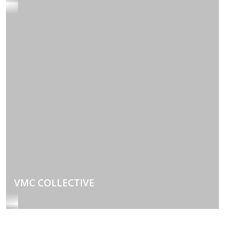
Pour le renouvellement de l'air dans une pièce
spécifique de votre logement, faites poser
l'équipement adéquat.
VMC COLLECTIVE
Optimisez le renouvellement de l'air et évitez les